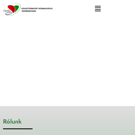
Category
Lorem ipsum dolor sit amet, consectetuer adipiscing elit.
Aenean commodo ligula eget dolor. Aenean massa.
Rólunk